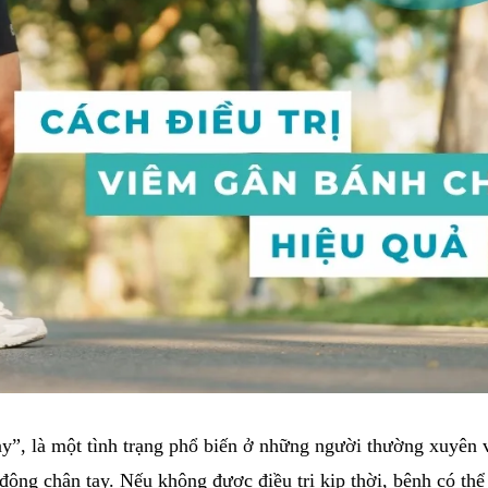
ảy”, là một tình trạng phổ biến ở những người thường xuyên
ộng chân tay. Nếu không được điều trị kịp thời, bệnh có thể 