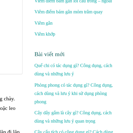
Viêm điểm bám gân lồi cầu trong – ngoài
Viêm điểm bám gân mỏm trâm quay
Viêm gân
Viêm khớp
Bài viết mới
Quế chi có tác dụng gì? Công dụng, cách
dùng và những lưu ý
Phòng phong có tác dụng gì? Công dụng,
cách dùng và lưu ý khi sử dụng phòng
g chày.
phong
oặc leo
Cây dây gắm là cây gì? Công dụng, cách
dùng và những lưu ý quan trọng
ặp đi lặp
Cây cẩu tích có công dụng gì? Cách dùng