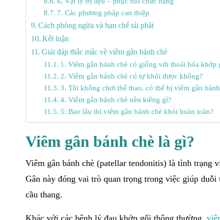
6. Vật lý trị liệu – phục hồi chức năng
7. Các phương pháp can thiệp
Cách phòng ngừa và hạn chế tái phát
Kết luận
Giải đáp thắc mắc về viêm gân bánh chè
1. Viêm gân bánh chè có giống với thoái hóa khớp
2. Viêm gân bánh chè có tự khỏi được không?
3. Tôi không chơi thể thao, có thể bị viêm gân bán
4. Viêm gân bánh chè nên kiêng gì?
5. Bao lâu thì viêm gân bánh chè khỏi hoàn toàn?
Viêm gân bánh chè là gì?
Viêm gân bánh chè (patellar tendonitis) là tình trạn
Gân này đóng vai trò quan trọng trong việc giúp duỗi 
cầu thang.
Khác với các bệnh lý đau khớp gối thông thường,
viê