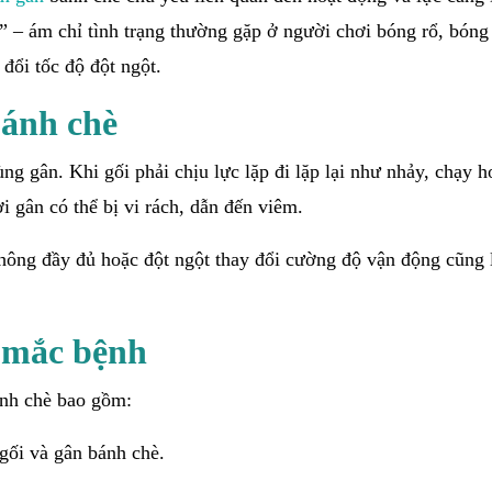
e” – ám chỉ tình trạng thường gặp ở người chơi bóng rổ, bóng
 đổi tốc độ đột ngột.
bánh chè
ng gân. Khi gối phải chịu lực lặp đi lặp lại như nhảy, chạy h
 gân có thể bị vi rách, dẫn đến viêm.
hông đầy đủ hoặc đột ngột thay đổi cường độ vận động cũng l
ơ mắc bệnh
ánh chè bao gồm:
 gối và gân bánh chè.