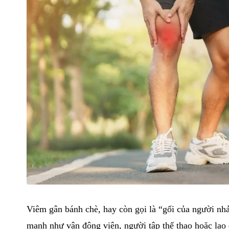
Viêm gân bánh chè, hay còn gọi là “gối của người nh
mạnh như vận động viên, người tập thể thao hoặc lao đ