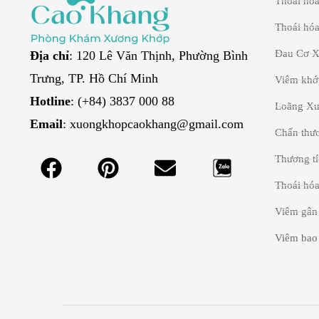
Thoái hó
Thoái hóa
Đau Cơ 
Địa chỉ
: 120 Lê Văn Thịnh, Phường Bình
Trưng, TP. Hồ Chí Minh
Viêm khớ
Hotline
: (+84) 3837 000 88
Loãng X
Email
: xuongkhopcaokhang@gmail.com
Chấn thươ
Thương t
Thoái hóa
Viêm gân
Viêm bao 