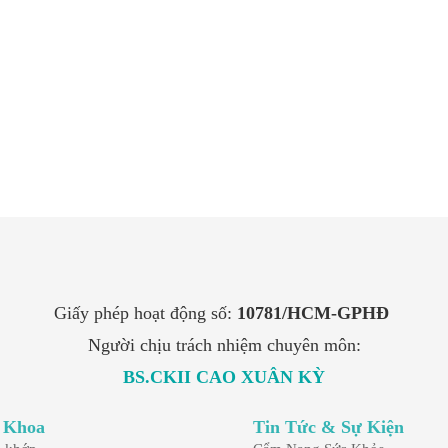
Châm cứu có an toàn không? 5 tai biến của châm
cứu có thể gặp
27/10/2025
Giấy phép hoạt động số:
10781/HCM-GPHĐ
Người chịu trách nhiệm chuyên môn:
BS.CKII CAO XUÂN KỲ
 Khoa
Tin Tức & Sự Kiện