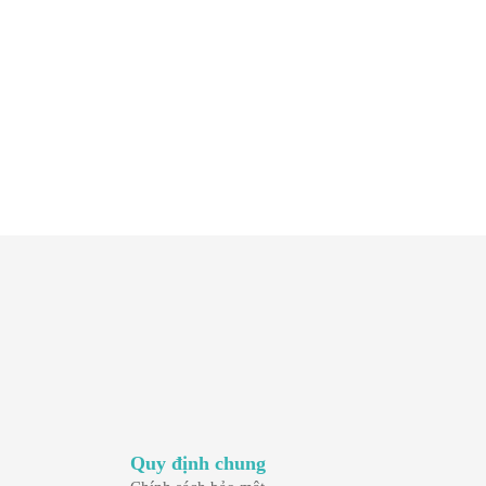
Tê bì chân tay: Nguyên nhân, triệu chứng, cách
điều trị
04/03/2025
Quy định chung