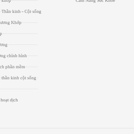
a khớp
Cẩm Nang Sức Khỏe
 Thần kinh - Cột sống
Xương Khớp
p
ương
ng chỉnh hình
ích phần mềm
 thần kinh cột sống
hoạt dịch