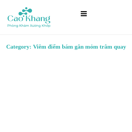
Category: Viêm điểm bám gân mỏm trâm quay
Phương pháp điều trị viêm bao gân ngón tay