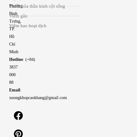
Thoái hóa thần kinh cột sống
Phường
Bình
Viêm gân
Trưng,
Viêm bao hoạt dịch
TP.
Hồ
Chí
Minh
Hotline
: (+84)
3837
000
88
Email
:
xuongkhopcaokhang@gmail.com