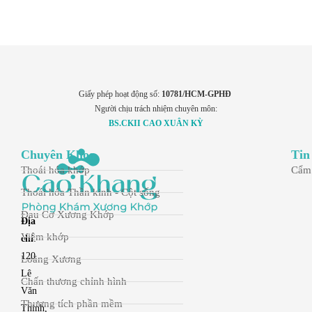
Giấy phép hoạt động số:
10781/HCM-GPHĐ
Người chịu trách nhiệm chuyên môn:
BS.CKII CAO XUÂN KỲ
Chuyên Khoa
Tin
Thoái hóa khớp
Cẩm
Thoái hóa Thần kinh - Cột sống
Đau Cơ Xương Khớp
Địa
Viêm khớp
chỉ
:
120
Loãng Xương
Lê
Chấn thương chỉnh hình
Văn
Thương tích phần mềm
Thịnh,