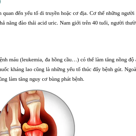
)
n quan đến yếu tố di truyền hoặc cơ địa. Cơ thể những người
hả năng đào thải acid uric. Nam giới trên 40 tuổi, người thư
bệnh máu (leukemia, đa hồng cầu…) có thể làm tăng nồng độ a
 thuốc kháng lao cũng là những yếu tố thúc đẩy bệnh gút. Ngoài
cũng làm tăng nguy cơ bùng phát bệnh.