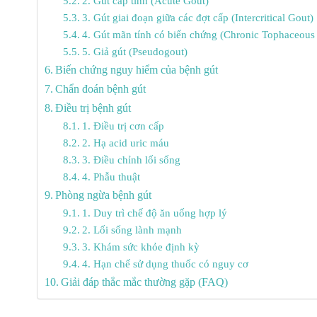
2. Gút cấp tính (Acute Gout)
3. Gút giai đoạn giữa các đợt cấp (Intercritical Gout)
4. Gút mãn tính có biến chứng (Chronic Tophaceous
5. Giả gút (Pseudogout)
Biến chứng nguy hiểm của bệnh gút
Chẩn đoán bệnh gút
Điều trị bệnh gút
1. Điều trị cơn cấp
2. Hạ acid uric máu
3. Điều chỉnh lối sống
4. Phẫu thuật
Phòng ngừa bệnh gút
1. Duy trì chế độ ăn uống hợp lý
2. Lối sống lành mạnh
3. Khám sức khỏe định kỳ
4. Hạn chế sử dụng thuốc có nguy cơ
Giải đáp thắc mắc thường gặp (FAQ)