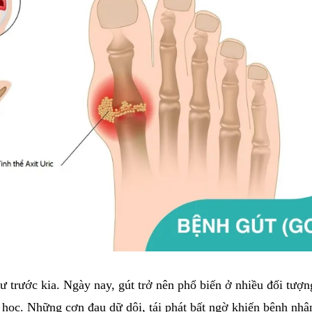
 trước kia. Ngày nay, gút trở nên phổ biến ở nhiều đối tượng
oa học. Những cơn đau dữ dội, tái phát bất ngờ khiến bệnh nh