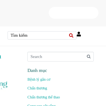
HOTLINE
(+84) 38 37 000 88
a
Danh mục
Bệnh lý gân cơ
Chấn thương
Chấn thương thể thao
Cong vẹo cột sống