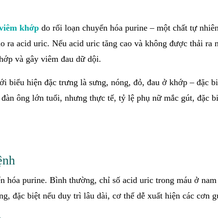
viêm khớp
do rối loạn chuyển hóa purine – một chất tự nhiên
o ra acid uric. Nếu acid uric tăng cao và không được thải ra 
 khớp và gây viêm đau dữ dội.
i biểu hiện đặc trưng là sưng, nóng, đỏ, đau ở khớp – đặc bi
đàn ông lớn tuổi, nhưng thực tế, tỷ lệ phụ nữ mắc gút, đặc bi
ệnh
ển hóa purine. Bình thường, chỉ số acid uric trong máu ở nam
 đặc biệt nếu duy trì lâu dài, cơ thể dễ xuất hiện các cơn g