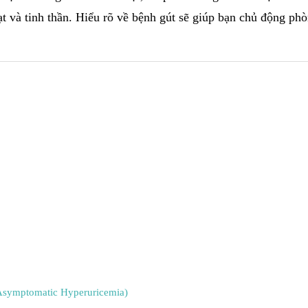
t và tinh thần. Hiểu rõ về bệnh gút sẽ giúp bạn chủ động ph
(Asymptomatic Hyperuricemia)