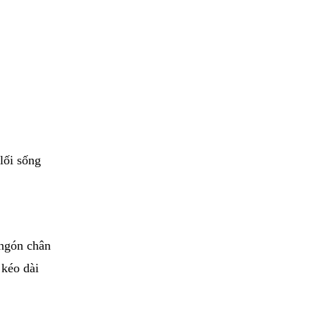
lối sống
 ngón chân
 kéo dài