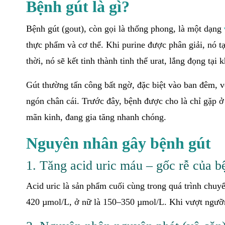
Bệnh gút là gì?
Bệnh gút (gout), còn gọi là thống phong, là một dạng
thực phẩm và cơ thể. Khi purine được phân giải, nó tạ
thời, nó sẽ kết tinh thành tinh thể urat, lắng đọng tại
Gút thường tấn công bất ngờ, đặc biệt vào ban đêm, vớ
ngón chân cái. Trước đây, bệnh được cho là chỉ gặp ở 
mãn kinh, đang gia tăng nhanh chóng.
Nguyên nhân gây bệnh gút
1. Tăng acid uric máu – gốc rễ của b
Acid uric là sản phẩm cuối cùng trong quá trình chuy
420 µmol/L, ở nữ là 150–350 µmol/L. Khi vượt ngưỡng,