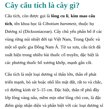
Cây cẩu tích là cây gì?
Cẩu tích, còn được gọi là
lông cu li
,
kim mao cẩu
tích
, tên khoa học là
Cibotium barometz
, thuộc họ
Dương xỉ (Dicksoniaceae). Cây chủ yếu phân bố ở các
vùng rừng núi nhiệt đới tại Việt Nam, Trung Quốc và
một số quốc gia Đông Nam Á. Từ xa xưa, cẩu tích đã
xuất hiện trong nhiều bài thuốc cổ truyền, đặc biệt là
các phương thuốc bổ xương khớp, mạnh gân cốt.
Cẩu tích là một loại dương xỉ thân lớn, thân rễ phát
triển mạnh, bò sát hoặc nhô lên mặt đất, rất to và chắc,
có đường kính từ 5–15 cm. Đặc biệt, thân rễ phủ đầy
lớp lông vàng nâu, mềm mịn như lông chó con, là đặc
điểm giúp nhận diện và phân biệt với các loại dương xỉ