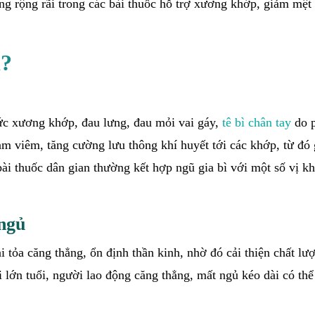
ụng rộng rãi trong các bài thuốc hỗ trợ xương khớp, giảm mệt
ì?
hức xương khớp, đau lưng, đau mỏi vai gáy,
tê bì chân tay
do p
ảm viêm, tăng cường lưu thông khí huyết tới các khớp, từ đó 
ài thuốc dân gian thường kết hợp ngũ gia bì với một số vị k
 ngủ
ải tỏa căng thẳng, ổn định thần kinh, nhờ đó cải thiện chất lư
 lớn tuổi, người lao động căng thẳng, mất ngủ kéo dài có th