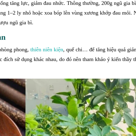
ống tăng lực, giảm đau nhức. Thông thường, 200g ngũ gia b
 dùng 1–2 ly nhỏ hoặc xoa bóp lên vùng xương khớp đau mỏi.
ượu ngũ gia bì.
an
 phòng phong,
thiên niên kiện
, quế chi… để tăng hiệu quả giả
c đích sử dụng khác nhau, do đó nên tham khảo ý kiến thầy t