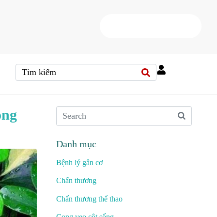
HOTLINE
(+84) 38 37 000 88
ọng
Danh mục
Bệnh lý gân cơ
Chấn thương
Chấn thương thể thao
Cong vẹo cột sống