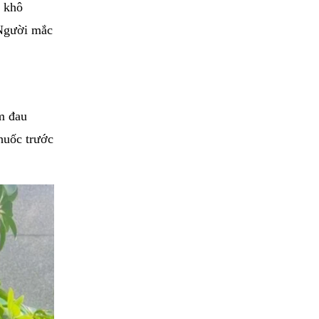
ì khô
 Người mắc
m đau
huốc trước