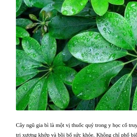
Cây ngũ gia bì là một vị thuốc quý trong y học cổ tru
trị xương khớp và bồi bổ sức khỏe. Không chỉ phổ biế