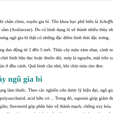
 bì chân chim, xuyên gia bì. Tên khoa học phổ biến là
Scheffl
n sâm (Araliaceae). Do có hình dạng lá xẻ thành nhiều thùy n
hưng ngũ gia bì thật có những đặc điểm hình thái đặc trưng.
ường dao động từ 2 đến 5 mét. Thân cây màu xám nhạt, cành n
chét hình bầu dục hoặc thuôn dài, mép lá nguyên, mặt trên x
n ở đầu cành. Quả hình cầu nhỏ, khi chín màu tím đen.
y ngũ gia bì
ụng làm thuốc. Theo các nghiên cứu dược lý hiện đại, ngũ gi
, polysaccharid, acid hữu cơ… Trong đó, saponin giúp giảm đ
ư giãn; flavonoid góp phần bảo vệ thành mạch, chống oxy hóa