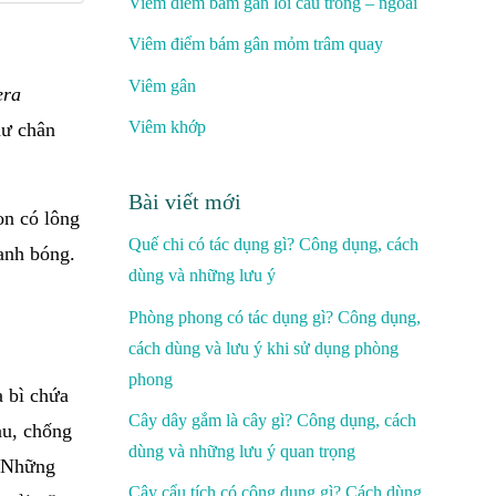
Viêm điểm bám gân lồi cầu trong – ngoài
Viêm điểm bám gân mỏm trâm quay
Viêm gân
era
Viêm khớp
hư chân
Bài viết mới
on có lông
Quế chi có tác dụng gì? Công dụng, cách
anh bóng.
dùng và những lưu ý
Phòng phong có tác dụng gì? Công dụng,
cách dùng và lưu ý khi sử dụng phòng
phong
a bì chứa
Cây dây gắm là cây gì? Công dụng, cách
au, chống
dùng và những lưu ý quan trọng
. Những
Cây cẩu tích có công dụng gì? Cách dùng