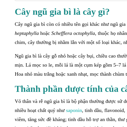
Cây ngũ gia bì là cây gì?
Cây ngũ gia bì còn có nhiều tên gọi khác như ngũ gia
heptaphylla
hoặc
Schefflera octophylla
, thuộc họ nhâ
chim, cây thường bị nhầm lẫn với một số loại khác, n
Ngũ gia bì là cây gỗ nhỏ hoặc cây bụi, chiều cao th
mịn. Lá mọc so le, mỗi lá là một cụm kép gồm 5–7 lá 
Hoa nhỏ màu trắng hoặc xanh nhạt, mọc thành chùm tá
Thành phần dược tính của câ
Vỏ thân và rễ ngũ gia bì là bộ phận thường được sử d
nhiều hoạt chất quý như
saponin
, tinh dầu, flavonoid
viêm, tăng sức đề kháng; tinh dầu hỗ trợ an thần, th