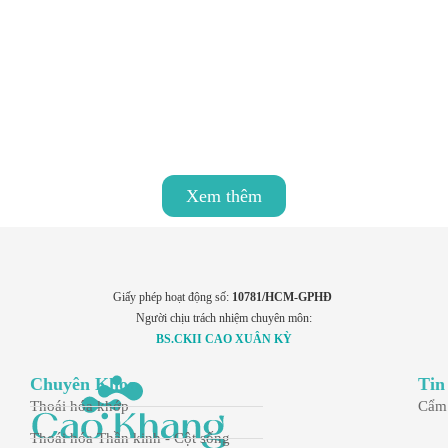
Hướng dẫn cách tháo bó bột tại nhà đúng cách, an
toàn theo khuyến nghị
05/11/2025
Xem thêm
Giấy phép hoạt động số:
10781/HCM-GPHĐ
Người chịu trách nhiệm chuyên môn:
BS.CKII CAO XUÂN KỲ
Chuyên Khoa
Tin
Thoái hóa khớp
Cẩm
Thoái hóa Thần kinh - Cột sống