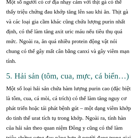
Một số người có cơ địa nhạy cảm với thịt gà có thể
thấy triệu chứng đau khớp tăng lên sau khi ăn. Thịt gà
và các loại gia cầm khác cũng chứa lượng purin nhất
định, có thể làm tăng axit uric máu nếu tiêu thụ quá
mức. Ngoài ra, ăn quá nhiều protein động vật nói
chung có thể gây mất cân bằng canxi và gây viêm mạn
tính.
5. Hải sản (tôm, cua, mực, cá biển…)
Một số loại hải sản chứa hàm lượng purin cao (đặc biệt
là tôm, cua, cá mòi, cá trích) có thể làm tăng nguy cơ
phát triển hoặc tái phát bệnh gút – một dạng viêm khớp
do tinh thể urat tích tụ trong khớp. Ngoài ra, tính hàn
của hải sản theo quan niệm Đông y cũng có thể làm
triệu chứng sưng đau nặng hơn ở người đang trong giai