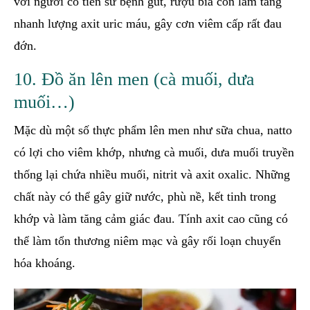
với người có tiền sử bệnh gút, rượu bia còn làm tăng
nhanh lượng axit uric máu, gây cơn viêm cấp rất đau
đớn.
10. Đồ ăn lên men (cà muối, dưa
muối…)
Mặc dù một số thực phẩm lên men như sữa chua, natto
có lợi cho viêm khớp, nhưng cà muối, dưa muối truyền
thống lại chứa nhiều muối, nitrit và axit oxalic. Những
chất này có thể gây giữ nước, phù nề, kết tinh trong
khớp và làm tăng cảm giác đau. Tính axit cao cũng có
thể làm tổn thương niêm mạc và gây rối loạn chuyển
hóa khoáng.