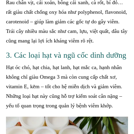
Rau chân vịt, cải xoăn, bông cải xanh, cà rốt, bí đỏ…
rất giàu chất chống oxy hóa như polyphenol, flavonoid,
carotenoid – giúp làm giảm các gốc tự do gây viêm.
Trái cây nhiều màu sắc như cam, lựu, việt quất, dâu tây
cũng mang lại lợi ích kháng viêm rõ rệt.
3. Các loại hạt và ngũ cốc dinh dưỡng
Hạt óc chó, hạt chia, hạt lanh, hạt mắc ca, hạnh nhân
không chỉ giàu Omega 3 mà còn cung cấp chất xơ,
vitamin E, kẽm – tốt cho hệ miễn dịch và giảm viêm.
Những loại hạt này cũng hỗ trợ kiểm soát cân nặng –
yếu tố quan trọng trong quản lý bệnh viêm khớp.