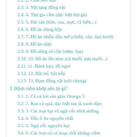
3. Nội tạng động vật
4. Thịt gia cầm (đặc biệt thịt gà)
5. Hải sản (tôm, cua, mực, cá biển...)
6. Đồ ăn đóng hộp
7. Đồ ăn nhiều dầu mỡ (chiên, xào, fast food)
8. Đồ ăn mặn
9. Đồ uống có cồn (rượu, bia)
10. Đồ ăn lên men (cà muối, dưa muối...)
11. Bánh kẹo, đồ ngọt
12. Bột mì, bột nếp
13. Đạm động vật (nói chung)
Bệnh viêm khớp nên ăn gì?
1. Cá và hải sản giàu Omega 3
2. Rau củ quả, đặc biệt rau lá xanh đậm
3. Các loại hạt và ngũ cốc dinh dưỡng
4. Dầu ô liu nguyên chất
5. Ngũ cốc nguyên hạt
6. Các loại củ có hoạt chất kháng viêm