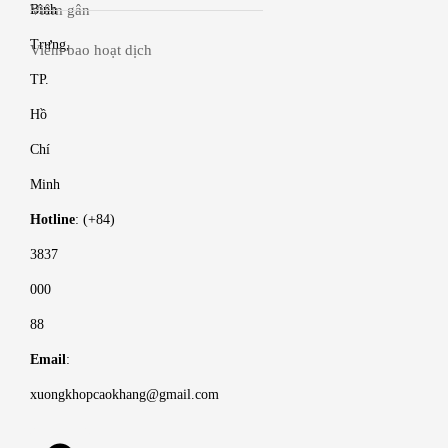
Viêm gân
Bình
Trưng,
Viêm bao hoạt dịch
TP.
Hồ
Chí
Minh
Hotline
: (+84)
3837
000
88
Email
:
xuongkhopcaokhang@gmail.com