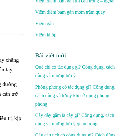
Viêm điểm bám gân lồi cầu trong – ngoài
Viêm điểm bám gân mỏm trâm quay
Viêm gân
Viêm khớp
Bài viết mới
dây chằng
Quế chi có tác dụng gì? Công dụng, cách
n tay.
dùng và những lưu ý
ng đường
Phòng phong có tác dụng gì? Công dụng,
 cản trở
cách dùng và lưu ý khi sử dụng phòng
phong
Cây dây gắm là cây gì? Công dụng, cách
ều trị kịp
dùng và những lưu ý quan trọng
Cây cẩu tích có công dụng gì? Cách dùng