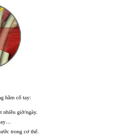
g hầm cổ tay:
 nhiều giờ/ngày.
 may…
nước trong cơ thể.