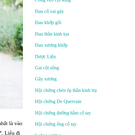
Đau cổ vai gáy
Đau khớp gối
Đau thần kinh tọa
Đau xương khớp
Dược Liệu
Gai cột sống
Gãy xương
Hội chứng chèn ép thần kinh trụ
Hội chứng De Quervain
Hội chứng đường hầm cổ tay
hất là vào
Hội chứng ống cổ tay
”
. Liệu đi