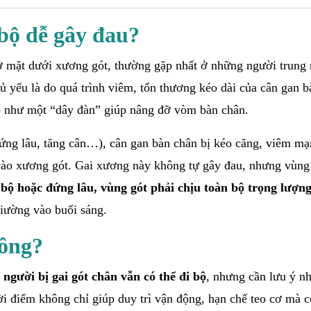
 bộ dễ gây đau?
 ở mặt dưới xương gót, thường gặp nhất ở những người trung 
ủ yếu là do quá trình viêm, tổn thương kéo dài của cân gan b
rò như một “dây đàn” giúp nâng đỡ vòm bàn chân.
 đứng lâu, tăng cân…), cân gan bàn chân bị kéo căng, viêm mạ
vào xương gót. Gai xương này không tự gây đau, nhưng vùng
 bộ hoặc đứng lâu, vùng gót phải chịu toàn bộ trọng lượng
giường vào buổi sáng.
hông?
,
người bị gai gót chân vẫn có thể đi bộ
, nhưng cần lưu ý n
ời điểm không chỉ giúp duy trì vận động, hạn chế teo cơ mà c