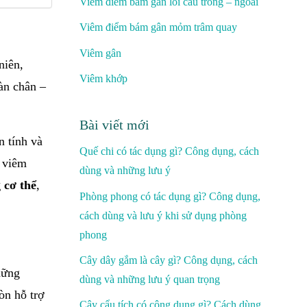
Viêm điểm bám gân lồi cầu trong – ngoài
Viêm điểm bám gân mỏm trâm quay
Viêm gân
niên,
Viêm khớp
àn chân –
Bài viết mới
n tính và
Quế chi có tác dụng gì? Công dụng, cách
 viêm
dùng và những lưu ý
 cơ thể
,
Phòng phong có tác dụng gì? Công dụng,
cách dùng và lưu ý khi sử dụng phòng
phong
Cây dây gắm là cây gì? Công dụng, cách
hững
dùng và những lưu ý quan trọng
òn hỗ trợ
Cây cẩu tích có công dụng gì? Cách dùng