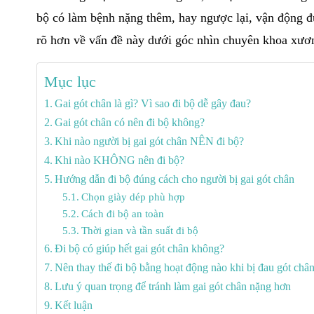
bộ có làm bệnh nặng thêm, hay ngược lại, vận động đún
rõ hơn về vấn đề này dưới góc nhìn chuyên khoa xươ
Mục lục
Gai gót chân là gì? Vì sao đi bộ dễ gây đau?
Gai gót chân có nên đi bộ không?
Khi nào người bị gai gót chân NÊN đi bộ?
Khi nào KHÔNG nên đi bộ?
Hướng dẫn đi bộ đúng cách cho người bị gai gót chân
Chọn giày dép phù hợp
Cách đi bộ an toàn
Thời gian và tần suất đi bộ
Đi bộ có giúp hết gai gót chân không?
Nên thay thế đi bộ bằng hoạt động nào khi bị đau gót châ
Lưu ý quan trọng để tránh làm gai gót chân nặng hơn
Kết luận