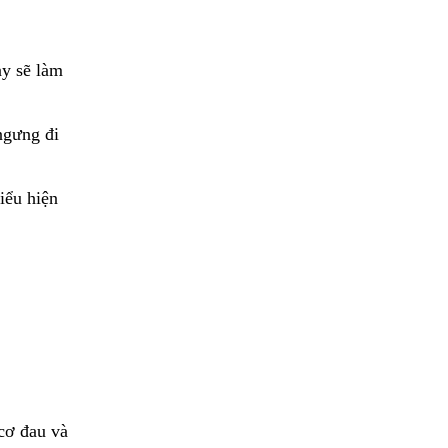
ày sẽ làm
ngưng đi
iểu hiện
cơ đau và