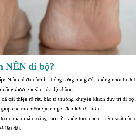
ân NÊN đi bộ?
ấp:
Nếu chỉ đau âm ỉ, không sưng nóng đỏ, không nhói buốt k
i quãng đường ngắn, tốc độ chậm.
đã cải thiện rõ rệt, bác sĩ thường khuyến khích duy trì đi bộ
 giúp các mô mềm quanh gót đàn hồi tốt hơn.
 tuần hoàn máu, nâng cao sức khỏe tim mạch, kiểm soát cân 
ề lâu dài.