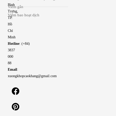
Bình
Viêm gân
Trưng,
Viêm bao hoạt dịch
TP.
Hồ
Chí
Minh
Hotline
: (+84)
3837
000
88
Email
:
xuongkhopcaokhang@gmail.com