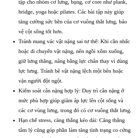
tập cho nhóm cơ lưng, bụng, cơ core như plank,
bridge, yoga hoặc pilates. Các bài tập này giúp
tăng cường sức bền của cơ vuông thắt lưng, bảo
vệ cột sống tốt hơn.
Tránh mang vác vật nặng sai tư thế: Khi cần nhấc
hoặc di chuyển vật nặng, nên ngồi xổm xuống,
giữ lưng thẳng, nâng bằng lực chân thay vì dùng
lực lưng. Tránh bê vật nặng lệch một bên hoặc
vặn người đột ngột.
Kiểm soát cân nặng hợp lý: Duy trì cân nặng ở
mức phù hợp giúp giảm áp lực lên cột sống và
các cơ vùng lưng, trong đó có cơ vuông thắt lưng.
Hạn chế stress, căng thẳng kéo dài: Căng thẳng
tâm lý cũng góp phần làm tăng tình trạng co cứng