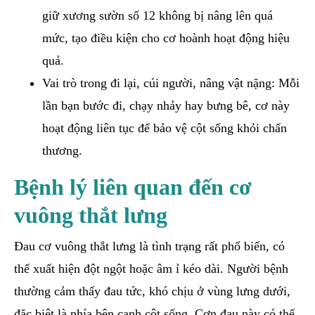
giữ xương sườn số 12 không bị nâng lên quá
mức, tạo điều kiện cho cơ hoành hoạt động hiệu
quả.
Vai trò trong đi lại, cúi người, nâng vật nặng: Mỗi
lần bạn bước đi, chạy nhảy hay bưng bê, cơ này
hoạt động liên tục để bảo vệ cột sống khỏi chấn
thương.
Bệnh lý liên quan đến cơ
vuông thắt lưng
Đau cơ vuông thắt lưng là tình trạng rất phổ biến, có
thể xuất hiện đột ngột hoặc âm ỉ kéo dài. Người bệnh
thường cảm thấy đau tức, khó chịu ở vùng lưng dưới,
đặc biệt là phía bên cạnh cột sống. Cơn đau này có thể