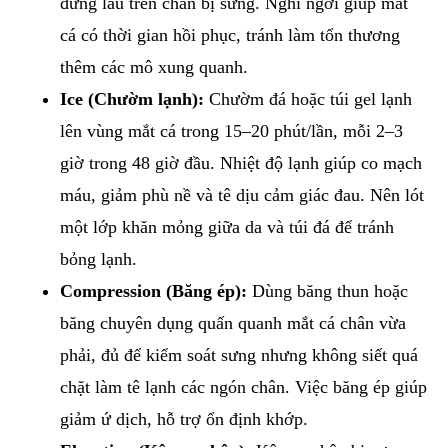
đứng lâu trên chân bị sưng. Nghỉ ngơi giúp mắt
cá có thời gian hồi phục, tránh làm tổn thương
thêm các mô xung quanh.
Ice (Chườm lạnh):
Chườm đá hoặc túi gel lạnh
lên vùng mắt cá trong 15–20 phút/lần, mỗi 2–3
giờ trong 48 giờ đầu. Nhiệt độ lạnh giúp co mạch
máu, giảm phù nề và tê dịu cảm giác đau. Nên lót
một lớp khăn mỏng giữa da và túi đá để tránh
bỏng lạnh.
Compression (Băng ép):
Dùng băng thun hoặc
băng chuyên dụng quấn quanh mắt cá chân vừa
phải, đủ để kiểm soát sưng nhưng không siết quá
chặt làm tê lạnh các ngón chân. Việc băng ép giúp
giảm ứ dịch, hỗ trợ ổn định khớp.