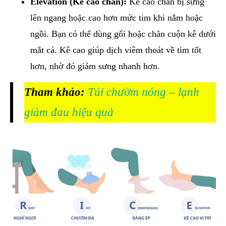
Elevation (Kê cao chân):
Kê cao chân bị sưng
lên ngang hoặc cao hơn mức tim khi nằm hoặc
ngồi. Bạn có thể dùng gối hoặc chăn cuộn kê dưới
mắt cá. Kê cao giúp dịch viêm thoát về tim tốt
hơn, nhờ đó giảm sưng nhanh hơn.
Tham khảo:
Túi chườm nóng – lạnh
giảm đau hiệu quả