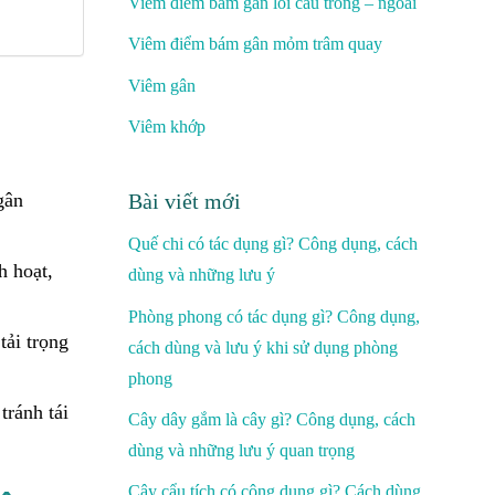
Viêm điểm bám gân lồi cầu trong – ngoài
Viêm điểm bám gân mỏm trâm quay
Viêm gân
Viêm khớp
gân
Bài viết mới
Quế chi có tác dụng gì? Công dụng, cách
h hoạt,
dùng và những lưu ý
Phòng phong có tác dụng gì? Công dụng,
tải trọng
cách dùng và lưu ý khi sử dụng phòng
phong
tránh tái
Cây dây gắm là cây gì? Công dụng, cách
dùng và những lưu ý quan trọng
Cây cẩu tích có công dụng gì? Cách dùng