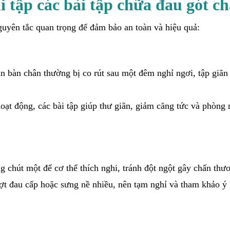
i tập các bài tập chữa đau gót c
nguyên tắc quan trọng để đảm bảo an toàn và hiệu quả:
n bàn chân thường bị co rút sau một đêm nghỉ ngơi, tập giãn
oạt động, các bài tập giúp thư giãn, giảm căng tức và phòng
g chút một để cơ thể thích nghi, tránh đột ngột gây chấn thư
ợt đau cấp hoặc sưng nề nhiều, nên tạm nghỉ và tham khảo ý 