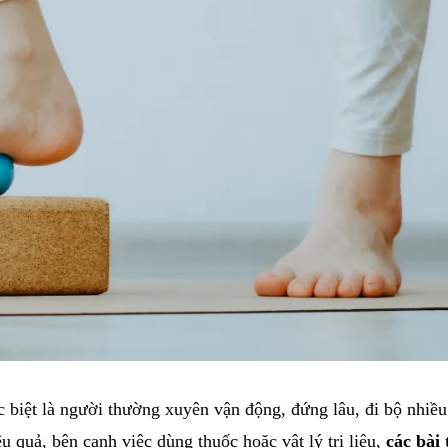
ặc biệt là người thường xuyên vận động, đứng lâu, đi bộ nhiề
u quả, bên cạnh việc dùng thuốc hoặc vật lý trị liệu,
các bài