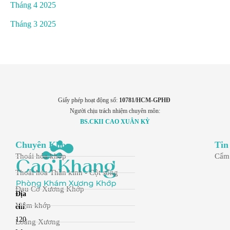
Tháng 4 2025
Tháng 3 2025
Giấy phép hoạt động số:
10781/HCM-GPHĐ
Người chịu trách nhiệm chuyên môn:
BS.CKII CAO XUÂN KỲ
Chuyên Khoa
Tin
Thoái hóa khớp
Cẩm
Thoái hóa Thần kinh - Cột sống
Đau Cơ Xương Khớp
Địa
Viêm khớp
chỉ
:
120
Loãng Xương