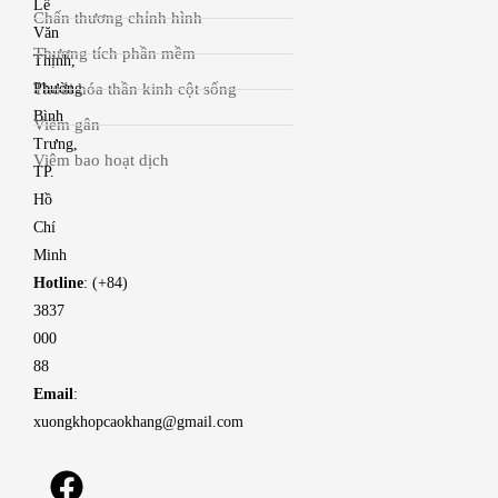
Lê
Chấn thương chỉnh hình
Văn
Thương tích phần mềm
Thịnh,
Thoái hóa thần kinh cột sống
Phường
Bình
Viêm gân
Trưng,
Viêm bao hoạt dịch
TP.
Hồ
Chí
Minh
Hotline
: (+84)
3837
000
88
Email
:
xuongkhopcaokhang@gmail.com