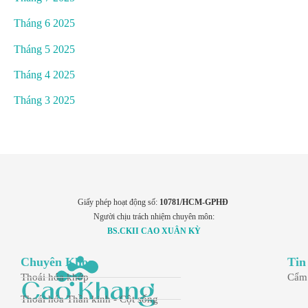
Tháng 6 2025
Tháng 5 2025
Tháng 4 2025
Tháng 3 2025
Giấy phép hoạt động số:
10781/HCM-GPHĐ
Người chịu trách nhiệm chuyên môn:
BS.CKII CAO XUÂN KỲ
Chuyên Khoa
Tin
Thoái hóa khớp
Cẩm
Thoái hóa Thần kinh - Cột sống