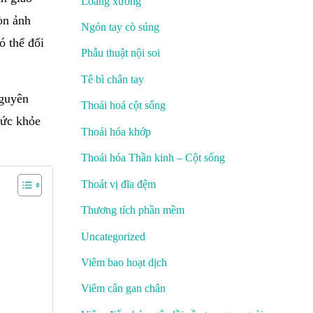
Loãng xương
òn ảnh
Ngón tay cò súng
ó thể đối
Phẫu thuật nội soi
Tê bì chân tay
nguyên
Thoái hoá cột sống
sức khỏe
Thoái hóa khớp
Thoái hóa Thần kinh – Cột sống
Thoát vị đĩa đệm
Thương tích phần mềm
Uncategorized
Viêm bao hoạt dịch
Viêm cân gan chân