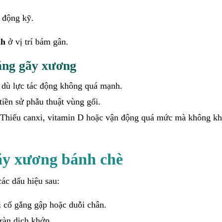
 động kỹ.
nh
ở vị trí bám gân.
ăng gãy xương
 dù lực tác động không quá mạnh.
tiền sử phẫu thuật vùng gối.
 Thiếu canxi, vitamin D hoặc vận động quá mức mà không k
ãy xương bánh chè
ác dấu hiệu sau:
i cố gắng gập hoặc duỗi chân.
ràn dịch khớp.