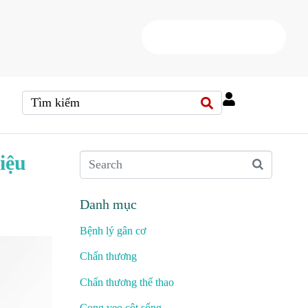
HOTLINE
(+84) 38 37 000 88
iệu
Danh mục
Bệnh lý gân cơ
Chấn thương
Chấn thương thể thao
Cong vẹo cột sống