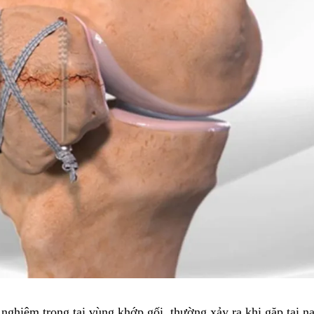
ghiêm trọng tại vùng khớp gối, thường xảy ra khi gặp tai nạ