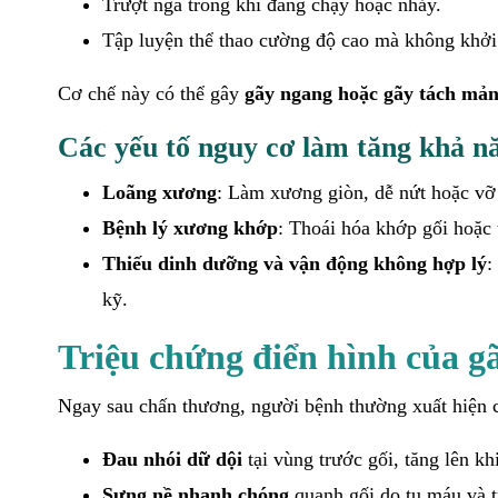
Trượt ngã trong khi đang chạy hoặc nhảy.
Tập luyện thể thao cường độ cao mà không khởi
Cơ chế này có thể gây
gãy ngang hoặc gãy tách mả
Các yếu tố nguy cơ làm tăng khả n
Loãng xương
: Làm xương giòn, dễ nứt hoặc vỡ
Bệnh lý xương khớp
: Thoái hóa khớp gối hoặc 
Thiếu dinh dưỡng và vận động không hợp lý
:
kỹ.
Triệu chứng điển hình của g
Ngay sau chấn thương, người bệnh thường xuất hiện c
Đau nhói dữ dội
tại vùng trước gối, tăng lên kh
Sưng nề nhanh chóng
quanh gối do tụ máu và t