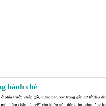
ng bánh chè
ở phía trước khớp gối, được bao bọc trong gân cơ tứ đầu đùi
 một “tấm chắn bảo vệ” cho khớp gối, đồng thời giúp tăng l