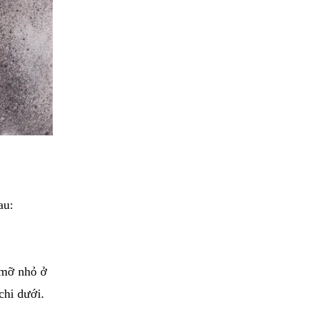
au:
u mỡ nhỏ ở
chi dưới.