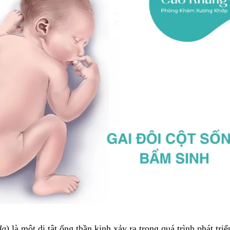
da
) là một dị tật ống thần kinh xảy ra trong quá trình phát triể