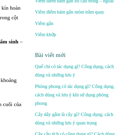
Viêm điểm bám gân lồi cầu trong – ngoài
g kín hoàn
Viêm điểm bám gân mỏm trâm quay
trong cột
Viêm gân
Viêm khớp
bẩm sinh
–
Bài viết mới
Quế chi có tác dụng gì? Công dụng, cách
dùng và những lưu ý
g khoảng
Phòng phong có tác dụng gì? Công dụng,
cách dùng và lưu ý khi sử dụng phòng
phong
n cuối của
Cây dây gắm là cây gì? Công dụng, cách
dùng và những lưu ý quan trọng
Cây cẩu tích có công dụng gì? Cách dùng