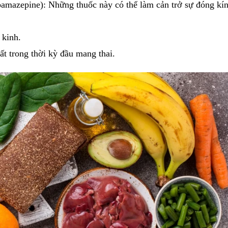
bamazepine): Những thuốc này có thể làm cản trở sự đóng kí
 kinh.
hất trong thời kỳ đầu mang thai.