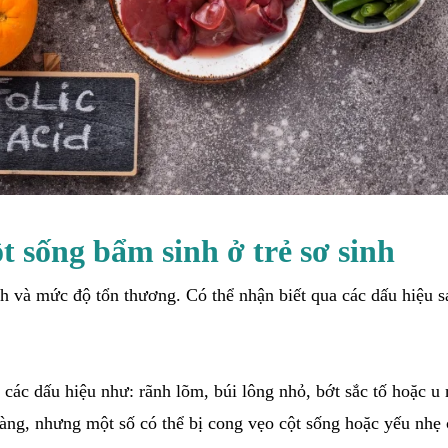
t sống bẩm sinh ở trẻ sơ sinh
nh và mức độ tổn thương. Có thể nhận biết qua các dấu hiệu s
n các dấu hiệu như: rãnh lõm, búi lông nhỏ, bớt sắc tố hoặc 
ràng, nhưng một số có thể bị cong vẹo cột sống hoặc yếu nhẹ 