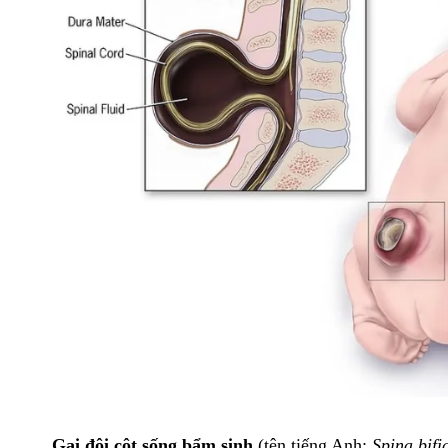
Gai đôi cột sống bẩm sinh
(tên tiếng Anh:
Spina bifi