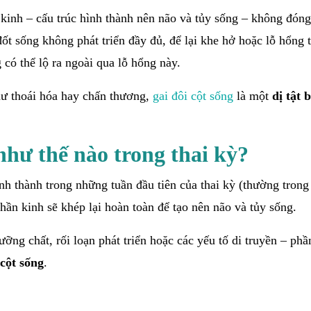
n kinh – cấu trúc hình thành nên não và tủy sống – không đón
đốt sống không phát triển đầy đủ, để lại khe hở hoặc lỗ hổng 
có thể lộ ra ngoài qua lỗ hổng này.
ư thoái hóa hay chấn thương,
gai đôi cột sống
là một
dị tật 
như thế nào trong thai kỳ?
ình thành trong những tuần đầu tiên của thai kỳ (thường tron
thần kinh sẽ khép lại hoàn toàn để tạo nên não và tủy sống.
ưỡng chất, rối loạn phát triển hoặc các yếu tố di truyền – phầ
 cột sống
.