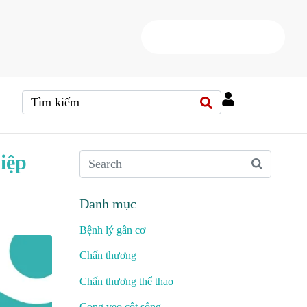
HOTLINE
(+84) 38 37 000 88
iệp
Danh mục
Bệnh lý gân cơ
Chấn thương
Chấn thương thể thao
Cong vẹo cột sống