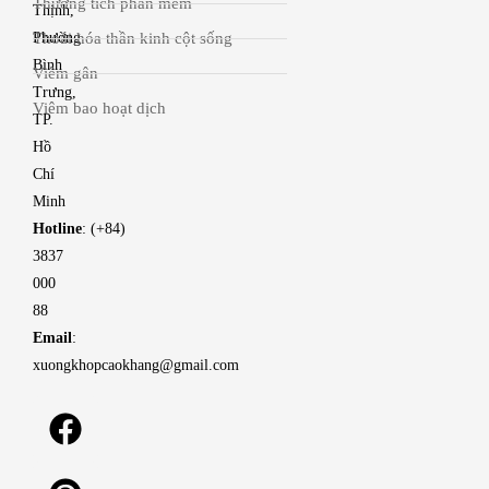
Thương tích phần mềm
Thịnh,
Thoái hóa thần kinh cột sống
Phường
Bình
Viêm gân
Trưng,
Viêm bao hoạt dịch
TP.
Hồ
Chí
Minh
Hotline
: (+84)
3837
000
88
Email
:
xuongkhopcaokhang@gmail.com