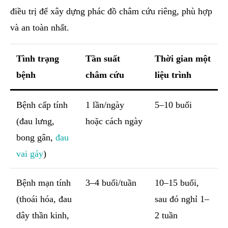
điều trị để xây dựng phác đồ châm cứu riêng, phù hợp
và an toàn nhất.
Tình trạng
Tần suất
Thời gian một
bệnh
châm cứu
liệu trình
Bệnh cấp tính
1 lần/ngày
5–10 buổi
(đau lưng,
hoặc cách ngày
bong gân,
đau
vai gáy
)
Bệnh mạn tính
3–4 buổi/tuần
10–15 buổi,
(thoái hóa, đau
sau đó nghỉ 1–
dây thần kinh,
2 tuần