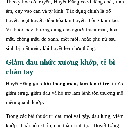
Theo y học cổ truyền, Huyết Đằng có vị đắng chát, tính
ấm, quy vào can và tỳ kinh. Tác dụng chính là bổ
huyết, hoạt huyết, điều hòa khí huyết, thông kinh lạc.
Vị thuốc này thường dùng cho người thiếu máu, hoa
mắt, chóng mặt, da xanh, mệt mỏi, hoặc phụ nữ sau
sinh bị mất máu, khí huyết kém lưu thông.
Giảm đau nhức xương khớp, tê bì
chân tay
Huyết Đằng giúp
lưu thông máu, làm tan ứ trệ
, từ đó
giảm sưng, giảm đau và hỗ trợ làm lành tổn thương mô
mềm quanh khớp.
Trong các bài thuốc trị đau mỏi vai gáy, đau lưng, viêm
khớp, thoái hóa khớp, đau thần kinh tọa, Huyết Đằng