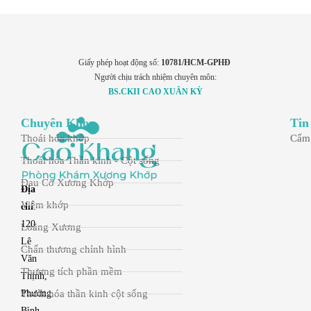
Giấy phép hoạt động số:
10781/HCM-GPHĐ
Người chịu trách nhiệm chuyên môn:
BS.CKII CAO XUÂN KỲ
Chuyên Khoa
Tin
Thoái hóa khớp
Cẩm
Thoái hóa Thần kinh - Cột sống
Đau Cơ Xương Khớp
Địa
Viêm khớp
chỉ
:
120
Loãng Xương
Lê
Chấn thương chỉnh hình
Văn
Thương tích phần mềm
Thịnh,
Thoái hóa thần kinh cột sống
Phường
Bình