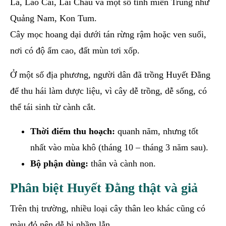
La, Lào Cai, Lai Châu và một số tỉnh miền Trung như
Quảng Nam, Kon Tum.
Cây mọc hoang dại dưới tán rừng rậm hoặc ven suối,
nơi có độ ẩm cao, đất mùn tơi xốp.
Ở một số địa phương, người dân đã trồng Huyết Đằng
để thu hái làm dược liệu, vì cây dễ trồng, dễ sống, có
thể tái sinh từ cành cắt.
Thời điểm thu hoạch:
quanh năm, nhưng tốt
nhất vào mùa khô (tháng 10 – tháng 3 năm sau).
Bộ phận dùng:
thân và cành non.
Phân biệt Huyết Đằng thật và giả
Trên thị trường, nhiều loại cây thân leo khác cũng có
màu đỏ nên dễ bị nhầm lẫn.