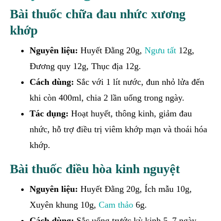
Bài thuốc chữa đau nhức xương
khớp
Nguyên liệu:
Huyết Đằng 20g,
Ngưu tất
12g,
Đương quy 12g, Thục địa 12g.
Cách dùng:
Sắc với 1 lít nước, đun nhỏ lửa đến
khi còn 400ml, chia 2 lần uống trong ngày.
Tác dụng:
Hoạt huyết, thông kinh, giảm đau
nhức, hỗ trợ điều trị viêm khớp mạn và thoái hóa
khớp.
Bài thuốc điều hòa kinh nguyệt
Nguyên liệu:
Huyết Đằng 20g, Ích mẫu 10g,
Xuyên khung 10g,
Cam thảo
6g.
Cách dùng:
Sắc uống trước kỳ kinh 5–7 ngày,