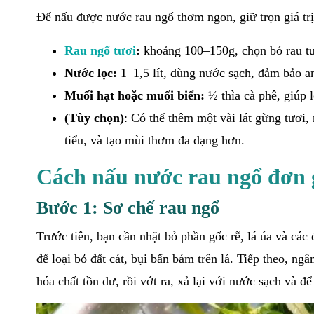
Để nấu được nước rau ngổ thơm ngon, giữ trọn giá trị
Rau ngổ tươi
:
khoảng 100–150g, chọn bó rau tươ
Nước lọc:
1–1,5 lít, dùng nước sạch, đảm bảo an
Muối hạt hoặc muối biển:
½ thìa cà phê, giúp l
(Tùy chọn)
: Có thể thêm một vài lát gừng tươi, 
tiểu, và tạo mùi thơm đa dạng hơn.
Cách nấu nước rau ngổ đơn g
Bước 1: Sơ chế rau ngổ
Trước tiên, bạn cần nhặt bỏ phần gốc rễ, lá úa và các
để loại bỏ đất cát, bụi bẩn bám trên lá. Tiếp theo, n
hóa chất tồn dư, rồi vớt ra, xả lại với nước sạch và để