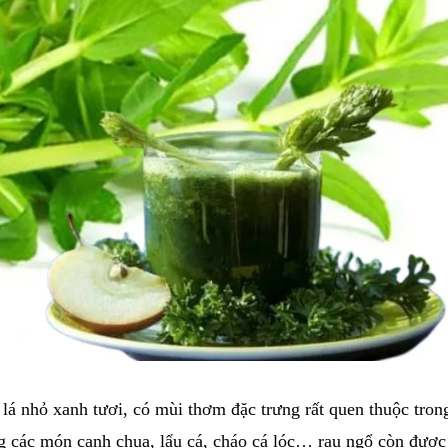
, lá nhỏ xanh tươi, có mùi thơm đặc trưng rất quen thuộc tro
g các món canh chua, lẩu cá, cháo cá lóc… rau ngổ còn được 