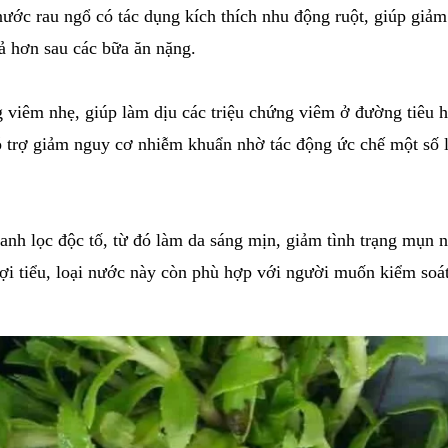
nước rau ngổ có tác dụng kích thích nhu động ruột, giúp giả
ả hơn sau các bữa ăn nặng.
viêm nhẹ, giúp làm dịu các triệu chứng viêm ở đường tiêu hó
ỗ trợ giảm nguy cơ nhiễm khuẩn nhờ tác động ức chế một số l
nh lọc độc tố, từ đó làm da sáng mịn, giảm tình trạng mụn n
lợi tiểu, loại nước này còn phù hợp với người muốn kiểm soá