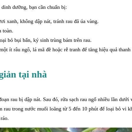
 dinh dưỡng, bạn cần chuẩn bị:
i xanh, không dập nát, tránh rau đã úa vàng.
 toàn.
oại bỏ bụi bẩn, ký sinh trùng bám trên rau.
một ít râu ngô, lá mã đề hoặc rễ tranh để tăng hiệu quả thanh 
iản tại nhà
 đoạn rau bị dập nát. Sau đó, rửa sạch rau ngổ nhiều lần dưới
gâm rau trong nước muối loãng từ 5 đến 10 phút để loại bỏ vi 
 ráo.