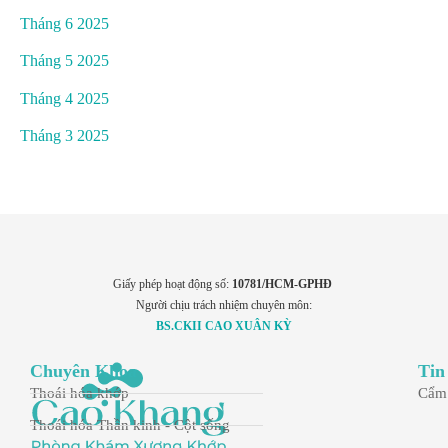
Tháng 6 2025
Tháng 5 2025
Tháng 4 2025
Tháng 3 2025
Giấy phép hoạt động số:
10781/HCM-GPHĐ
Người chịu trách nhiệm chuyên môn:
BS.CKII CAO XUÂN KỲ
Chuyên Khoa
Tin
Thoái hóa khớp
Cẩm
Thoái hóa Thần kinh - Cột sống