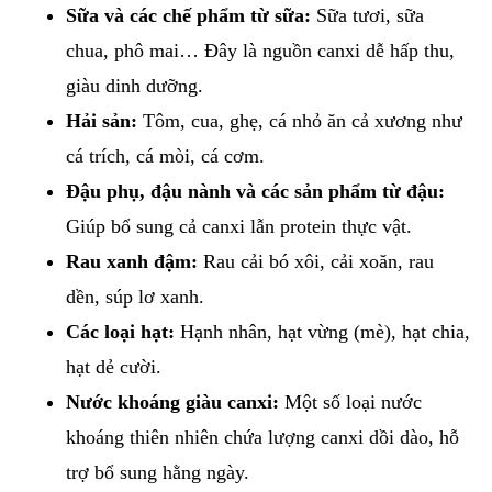
Sữa và các chế phẩm từ sữa:
Sữa tươi, sữa
chua, phô mai… Đây là nguồn canxi dễ hấp thu,
giàu dinh dưỡng.
Hải sản:
Tôm, cua, ghẹ, cá nhỏ ăn cả xương như
cá trích, cá mòi, cá cơm.
Đậu phụ, đậu nành và các sản phẩm từ đậu:
Giúp bổ sung cả canxi lẫn protein thực vật.
Rau xanh đậm:
Rau cải bó xôi, cải xoăn, rau
dền, súp lơ xanh.
Các loại hạt:
Hạnh nhân, hạt vừng (mè), hạt chia,
hạt dẻ cười.
Nước khoáng giàu canxi:
Một số loại nước
khoáng thiên nhiên chứa lượng canxi dồi dào, hỗ
trợ bổ sung hằng ngày.