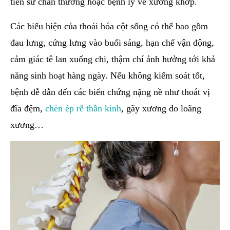
tiền sử chấn thương hoặc bệnh lý về xương khớp.
Các biểu hiện của thoái hóa cột sống có thể bao gồm
đau lưng, cứng lưng vào buổi sáng, hạn chế vận động,
cảm giác tê lan xuống chi, thậm chí ảnh hưởng tới khả
năng sinh hoạt hàng ngày. Nếu không kiểm soát tốt,
bệnh dễ dẫn đến các biến chứng nặng nề như thoát vị
đĩa đệm,
chèn ép rễ thần kinh
, gãy xương do loãng
xương…