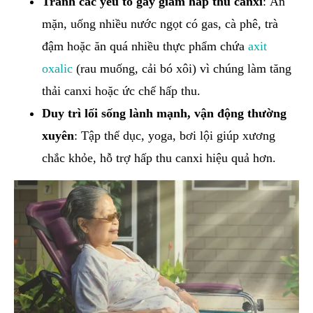
Tránh các yếu tố gây giảm hấp thu canxi
: Ăn
mặn, uống nhiều nước ngọt có gas, cà phê, trà
đậm hoặc ăn quá nhiều thực phẩm chứa
axit
oxalic
(rau muống, cải bó xôi) vì chúng làm tăng
thải canxi hoặc ức chế hấp thu.
Duy trì lối sống lành mạnh, vận động thường
xuyên
: Tập thể dục, yoga, bơi lội giúp xương
chắc khỏe, hỗ trợ hấp thu canxi hiệu quả hơn.