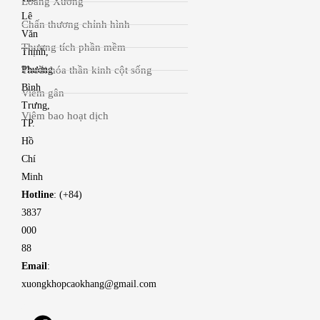
Loãng Xương
Lê
Chấn thương chỉnh hình
Văn
Thương tích phần mềm
Thịnh,
Thoái hóa thần kinh cột sống
Phường
Bình
Viêm gân
Trưng,
Viêm bao hoạt dịch
TP.
Hồ
Chí
Minh
Hotline
: (+84)
3837
000
88
Email
:
xuongkhopcaokhang@gmail.com