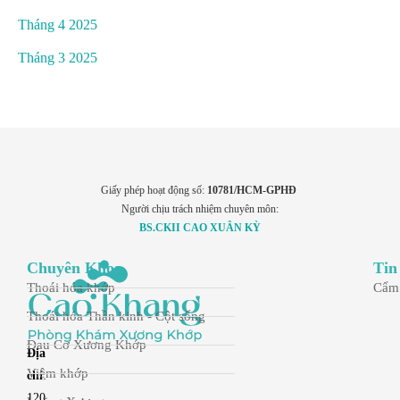
Tháng 4 2025
Tháng 3 2025
Giấy phép hoạt động số:
10781/HCM-GPHĐ
Người chịu trách nhiệm chuyên môn:
BS.CKII CAO XUÂN KỲ
Chuyên Khoa
Tin
Thoái hóa khớp
Cẩm
Thoái hóa Thần kinh - Cột sống
Đau Cơ Xương Khớp
Địa
Viêm khớp
chỉ
:
120