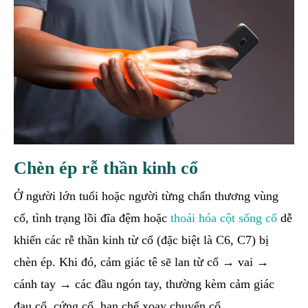
Chèn ép rễ thần kinh cổ
Ở người lớn tuổi hoặc người từng chấn thương vùng
cổ, tình trạng lồi đĩa đệm hoặc
thoái hóa cột sống cổ
dễ
khiến các rễ thần kinh từ cổ (đặc biệt là C6, C7) bị
chèn ép. Khi đó, cảm giác tê sẽ lan từ cổ → vai →
cánh tay → các đầu ngón tay, thường kèm cảm giác
đau cổ, cứng cổ, hạn chế xoay chuyển cổ.