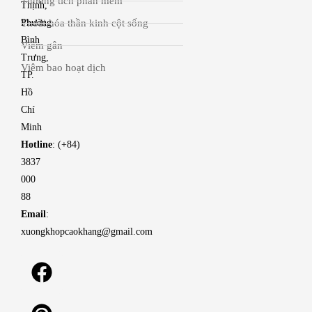
Thương tích phần mềm
Thịnh,
Thoái hóa thần kinh cột sống
Phường
Bình
Viêm gân
Trưng,
Viêm bao hoạt dịch
TP.
Hồ
Chí
Minh
Hotline
: (+84)
3837
000
88
Email
:
xuongkhopcaokhang@gmail.com