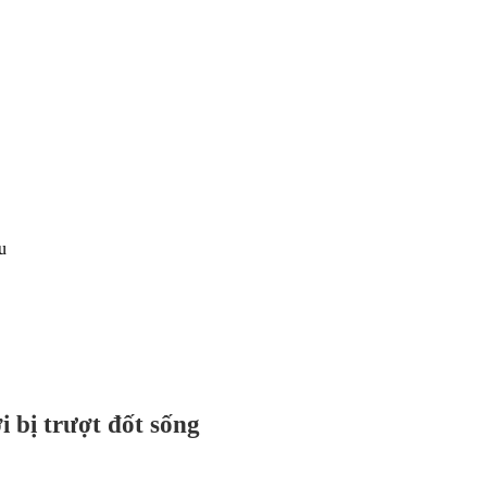
u
ời bị trượt đốt sống