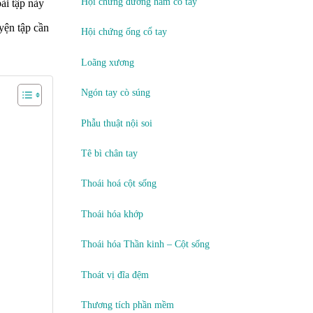
Hội chứng đường hầm cổ tay
bài tập này
yện tập cần
Hội chứng ống cổ tay
Loãng xương
Ngón tay cò súng
Phẫu thuật nội soi
Tê bì chân tay
Thoái hoá cột sống
Thoái hóa khớp
Thoái hóa Thần kinh – Cột sống
Thoát vị đĩa đệm
Thương tích phần mềm