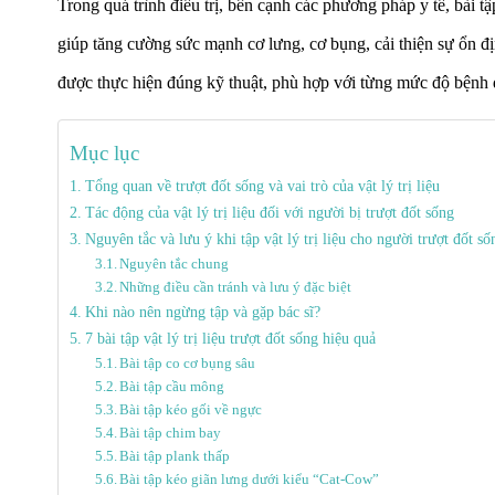
Trong quá trình điều trị, bên cạnh các phương pháp y tế, bài tập
giúp tăng cường sức mạnh cơ lưng, cơ bụng, cải thiện sự ổn đị
được thực hiện đúng kỹ thuật, phù hợp với từng mức độ bệnh đ
Mục lục
Tổng quan về trượt đốt sống và vai trò của vật lý trị liệu
Tác động của vật lý trị liệu đối với người bị trượt đốt sống
Nguyên tắc và lưu ý khi tập vật lý trị liệu cho người trượt đốt số
Nguyên tắc chung
Những điều cần tránh và lưu ý đặc biệt
Khi nào nên ngừng tập và gặp bác sĩ?
7 bài tập vật lý trị liệu trượt đốt sống hiệu quả
Bài tập co cơ bụng sâu
Bài tập cầu mông
Bài tập kéo gối về ngực
Bài tập chim bay
Bài tập plank thấp
Bài tập kéo giãn lưng dưới kiểu “Cat-Cow”