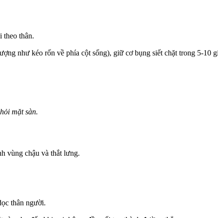
i theo thân.
ượng như kéo rốn về phía cột sống), giữ cơ bụng siết chặt trong 5-10 gi
hỏi mặt sàn.
h vùng chậu và thắt lưng.
dọc thân người.