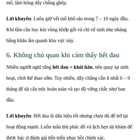
mô, làm hỏng dây chằng ghép.
Lời khuyên
: Luôn giữ vết mổ khô ráo trong 7 – 10 ngày đầu.
Khi tắm cần bọc kín vùng khớp gối và chỉ vệ sinh nhẹ nhàng
bằng khăn ấm quanh khu vực này.
6. Không chủ quan khi cảm thấy hết đau
Nhiều người nghĩ rằng
hết đau = khỏi hẳn
, nên quay lại sinh
hoạt, chơi thể thao sớm. Tuy nhiên, dây chằng cần ít nhất 6 – 9
tháng để tái cấu trúc hoàn toàn và tạo độ vững chắc như ban
đầu.
Lời khuyên
: Hết đau là dấu hiệu tốt nhưng chưa đủ để trở lại
hoạt động mạnh. Luôn tuân thủ phác đồ và lịch hẹn tái khám để
được bác sĩ đánh giá tiến triển phục hồi chính xác.