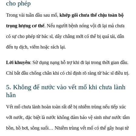
cho phép
Trong vài tuần đầu sau mổ,
khớp gối chưa thể chịu toàn bộ
trọng lượng cơ thể
. Nếu người bệnh nóng vội đi lại mà chưa
có sự cho phép từ bác sĩ, dây chằng mới có thể bị quá tải, dẫn
đến tụ dịch, viêm hoặc rách lại.
Lời khuyên
: Sử dụng nạng hỗ trợ khi đi lại trong thời gian đầu.
Chỉ bắt đầu chống chân khi có chỉ định rõ ràng từ bác sĩ điều trị.
5. Không để nước vào vết mổ khi chưa lành
hẳn
Vết mổ chưa lành hoàn toàn rất dễ bị nhiễm trùng nếu tiếp xúc
với nước, đặc biệt là nước không đảm bảo vệ sinh như nước tắm
bồn, hồ bơi, sông suối… Nhiễm trùng vết mổ có thể gây hoại tử