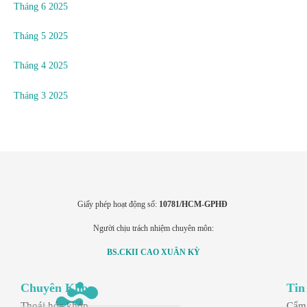
Tháng 6 2025
Tháng 5 2025
Tháng 4 2025
Tháng 3 2025
Giấy phép hoạt động số:
10781/HCM-GPHĐ
Người chịu trách nhiệm chuyên môn:
BS.CKII CAO XUÂN KỲ
Chuyên Khoa
Tin
Thoái hóa khớp
Cẩm